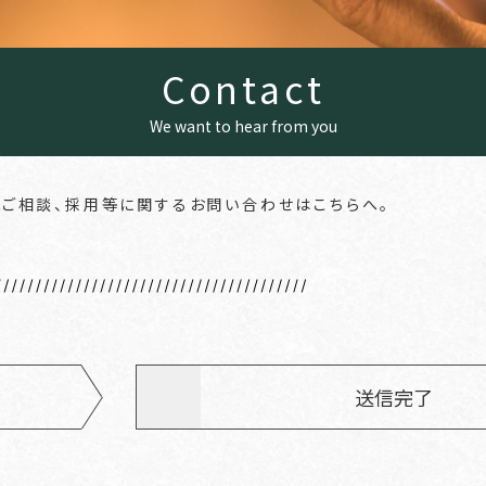
C
o
n
t
a
c
t
We want to hear from you
ご相談、
採用等に関するお問い合わせはこちらへ。
送信完了